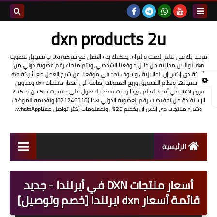
بحث هذه
dxn products 2u
المدونة
مرحبا بك في عالم الصحة والثرآء, يمكنك بدء العمل مع شركة Dxn ب تسجيل عضوية
dxn ٲونلاين مجانية من خلال موقعنا الشخصي, ويتم منحك رقم عضوية دولي من
الإلكتروني
شركة دي إكس إن الماليزية , وسوف تجد في موقعنا عن شرح العمل مع شركة dxn
ومنتجاتها ونظام التسويق وربح العمولات إضافة الى أسعار منتجات dxn وعناوين
فروع DXN في أنحاء العالم , وإذا رغبت فقط بالحصول على منتجات ديكسن يمكنك
الإستفادة من تخفيضات رقم العضوية الدولي هذا (821246518) وتقديمه للموظف
وشرآء منتجات دي إكس إن بخصم 25% , ولمعلومات أكثر تواصل معناwhatsApp.
الرئيسية
شرح العمل مع شركة dxn
أسعار منتجات DXN في أيرلندا - جديد
تسجيل عضوية DXN أونلاين
قائمة أسعار dxn ايرلندا [خصم وتوصيل]
منتجات شركة dxn وفوائدها