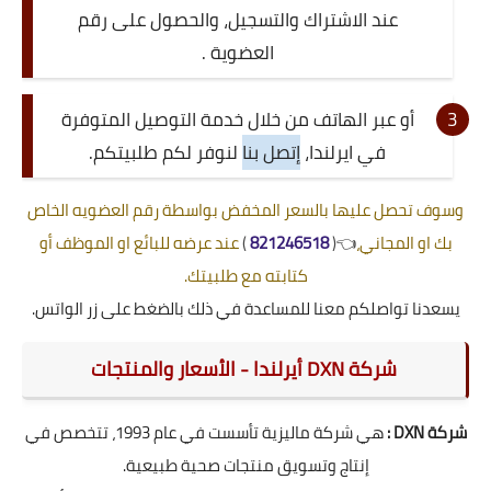
عند
الاشتراك والتسجيل
، والحصول على رقم
العضوية .
أو عبر الهاتف من خلال خدمة التوصيل المتوفرة
في ايرلندا،
إتصل بنا
لنوفر لكم طلبيتكم.
وسوف تحصل عليها بالسعر المخفض بواسطة رقم العضويه الخاص
بك او المجاني،
👈(
821246518
)
عند عرضه للبائع او الموظف أو
كتابته مع طلبيتك.
يسعدنا تواصلكم معنا للمساعدة في ذلك بالضغط على زر الواتس.
شركة DXN أيرلندا - الأسعار والمنتجات
شركة DXN :
هي شركة ماليزية تأسست في عام 1993، تتخصص في
إنتاج وتسويق منتجات صحية طبيعية.