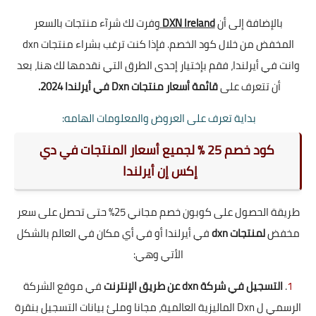
بالإضافة إلى أن
Ireland
DXN
وفرت لك شرآء منتجات بالسعر
المخفض من خلال كود الخصم. فإذا كنت ترغب بشراء منتجات dxn
وانت في أيرلندا، فقم بإختيار إحدى الطرق التي نقدمها لك هنا، بعد
أن تتعرف على
قائمة أسعار منتجات Dxn في أيرلندا 2024.
بداية تعرف على العروض والمعلومات الهامه
:
كود خصم 25 % لجميع أسعار المنتجات في دي
إكس إن أيرلندا
طريقة الحصول على كوبون خصم مجاني 25% حتى تحصل على سعر
مخفض
لمنتجات dxn
في أيرلندا أو في أي مكان في العالم بالشكل
الأتي وهي:
1
.
التسجيل في شركة dxn عن طريق الإنترنت
في موقع الشركة
الرسمي ل Dxn الماليزية العالمية، مجانا وملئ بيانات التسجيل بنقرة