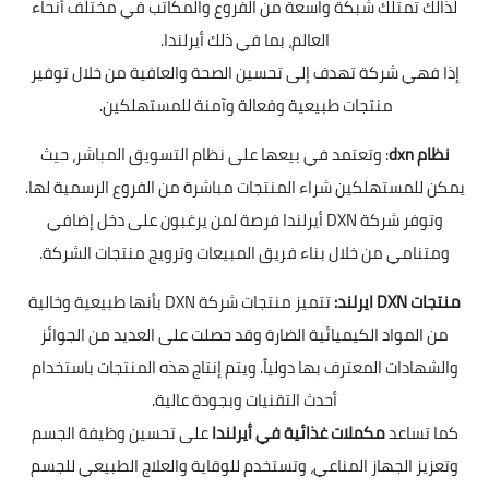
لذالك تمتلك شبكة واسعة من الفروع والمكاتب في مختلف أنحاء
العالم، بما في ذلك أيرلندا.
إذا فهي شركة تهدف إلى تحسين الصحة والعافية من خلال توفير
منتجات طبيعية وفعالة وآمنة للمستهلكين.
نظام dxn
: وتعتمد في بيعها على نظام التسويق المباشر، حيث
يمكن للمستهلكين شراء المنتجات مباشرة من الفروع الرسمية لها.
وتوفر شركة DXN أيرلندا فرصة لمن يرغبون على دخل إضافي
ومتنامي من خلال بناء فريق المبيعات وترويج منتجات الشركة.
منتجات DXN
ايرلند
:
تتميز منتجات شركة DXN بأنها طبيعية وخالية
من المواد الكيميائية الضارة وقد حصلت على العديد من الجوائز
والشهادات المعترف بها دولياً. ويتم إنتاج هذه المنتجات باستخدام
أحدث التقنيات وبجودة عالية.
كما تساعد
مكملات غذائية في أيرلندا
على تحسين وظيفة الجسم
وتعزيز الجهاز المناعي، وتستخدم للوقاية والعلاج الطبيعي للجسم