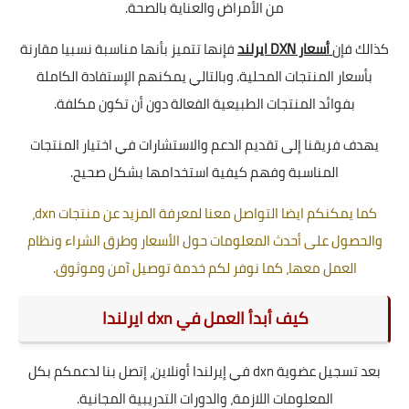
من الأمراض والعناية بالصحة.
كذالك فإن
أسعار DXN ايرلند
فإنها تتميز بأنها مناسبة نسبيا مقارنة
بأسعار المنتجات المحلية. وبالتالي يمكنهم الإستفادة الكاملة
بفوائد المنتجات الطبيعية الفعالة دون أن تكون مكلفة.
يهدف فريقنا إلى تقديم الدعم والاستشارات في اختيار المنتجات
المناسبة وفهم كيفية استخدامها بشكل صحيح.
كما يمكنكم ايضا التواصل معنا لمعرفة المزيد عن منتجات dxn،
والحصول على أحدث المعلومات حول الأسعار وطرق الشراء ونظام
العمل معها، كما نوفر لكم خدمة توصيل آمن وموثوق.
كيف أبدأ العمل في dxn ايرلندا
بعد تسجيل عضوية dxn في إيرلندا أونلاين، إتصل بنا لدعمكم بكل
المعلومات اللازمة، والدورات التدريبية المجانية.