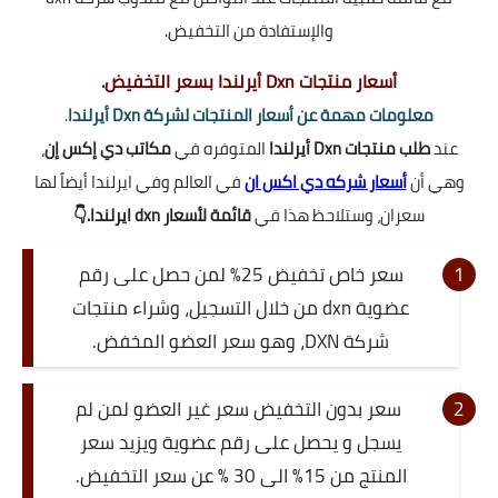
والإستفادة من التخفيض.
أسعار منتجات Dxn أيرلندا بسعر التخفيض.
معلومات مهمة عن أسعار المنتجات لشركة Dxn أيرلندا
.
عند
طلب منتجات Dxn أيرلندا
المتوفره في
مكاتب دي إكس إن
،
وهي أن
أسعار شركه دي اكس ان
في العالم وفي ايرلندا أيضاً لها
سعران، وستلاحظ هذا في
قائمة لأسعار dxn ايرلندا.👇
سعر خاص تخفيض 25% لمن حصل على رقم
عضوية dxn من خلال التسجيل، وشراء منتجات
شركة DXN، وهو سعر العضو المخفض.
سعر بدون التخفيض سعر غير العضو لمن لم
يسجل و يحصل على رقم عضوية ويزيد سعر
المنتج من 15% الى 30 % عن سعر التخفيض.