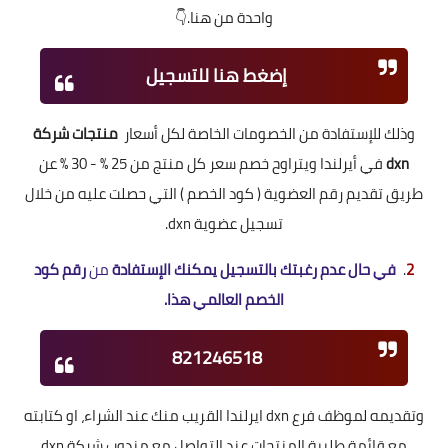
واحدة من هنا.👇
إضغط هنا للتسجيل
وذلك للإستفادة من الخصومات الخاصة لكل أسعار
منتجات
شركة
dxn
في أيرلندا ويتراوح خصم سعر كل منتج من 25 % - 30 % عن
طريق تقديم رقم العضوية ( كود الخصم ) التي حصلت عليه من خلال
تسجيل عضوية dxn.
2
.
في حال عدم رغبتك بالتسجيل يمكنك الإستفادة
من
رقم كود
الخصم العالمي هذا.
821246518
وتقديمه لموظف فرع dxn ايرلندا القريب منك عند الشراء، او كتابته
مع قائمة طلبية المنتجات عند التواصل مع مندوب شركة dxn