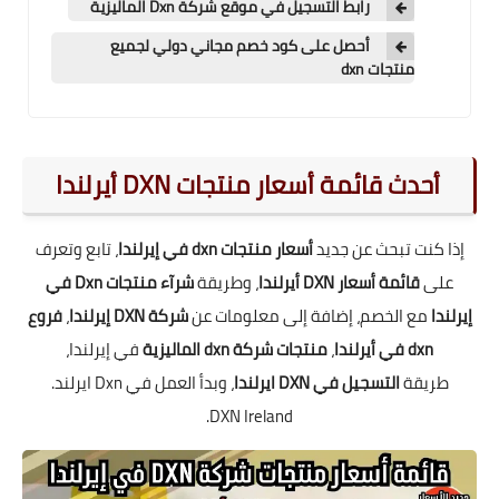
رابط التسجيل في موقع شركة Dxn الماليزية
أحصل على كود خصم مجاني دولي لجميع
منتجات dxn
أحدث قائمة أسعار منتجات DXN أيرلندا
إذا كنت تبحث عن جديد
أسعار منتجات dxn في إيرلندا
، تابع وتعرف
على
قائمة أسعار DXN أيرلندا
، وطريقة
شرآء منتجات Dxn في
إيرلندا
مع الخصم، إضافة إلى معلومات عن
شركة DXN إيرلندا
،
فروع
dxn في أيرلندا
،
منتجات شركة dxn الماليزية
في إيرلندا
،
طريقة
التسجيل في DXN ايرلندا
، و
بدأ العمل في Dxn ايرلند
.
DXN Ireland.