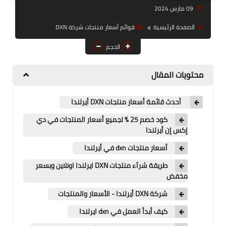
09 مارس 2024
قوائم أسعار منتجات شركة
DXN
الصفحة الرئيسية
قوائم أسعار منتجات شركة DXN
عناوين فروع شركةDxn
الحجم
محتويات المقال
أحدث قائمة أسعار منتجات DXN أيرلندا
كود خصم 25 % لجميع أسعار المنتجات في دي
إكس إن أيرلندا
أسعار منتجات dxn في أيرلندا
طريقة شرآء منتجات DXN ايرلندا اونلاين وبسعر
مخفض
شركة DXN أيرلندا - الأسعار والمنتجات
كيف أبدأ العمل في dxn ايرلندا