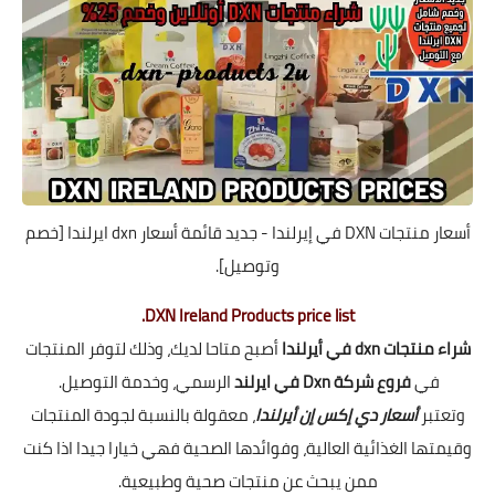
أسعار منتجات DXN في إيرلندا - جديد قائمة أسعار dxn ايرلندا [خصم
وتوصيل].
DXN Ireland Products price list.
شراء منتجات dxn في أيرلندا
أصبح متاحا لديك، وذلك لتوفر المنتجات
في
فروع شركة Dxn في ايرلند
الرسمي، وخدمة التوصيل.
وتعتبر
أسعار دي إكس إن أيرلندا
، معقولة بالنسبة لجودة المنتجات
وقيمتها الغذائية العالية، وفوائدها الصحية فهي خيارا جيدا اذا كنت
ممن يبحث عن منتجات صحية وطبيعية.