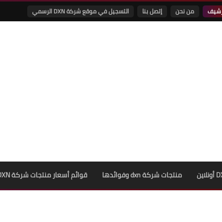
رشيف
من نحن
إتصل بنا
التسجيل في موقع شركة DXN الرسمي
منتجات شركة dxn وفوائدها
قوائم أسعار منتجات شركة DXN