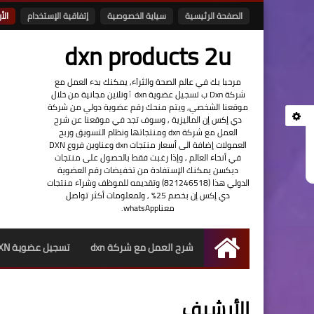
الصفحة الرئيسية
سياية الخصوصية
إتفاقية الإستخدام
الأ
dxn products 2u
مرحبا بك في عالم الصحة والثرآء, يمكنك بدء العمل مع
شركة Dxn ب تسجيل عضوية dxn ٲونلاين مجانية من خلال
موقعنا الشخصي, ويتم منحك رقم عضوية دولي من شركة
دي إكس إن الماليزية , وسوف تجد في موقعنا عن شرح
العمل مع شركة dxn ومنتجاتها ونظام التسويق وربح
العمولات إضافة الى أسعار منتجات dxn وعناوين فروع DXN
في أنحاء العالم , وإذا رغبت فقط بالحصول على منتجات
ديكسن يمكنك الإستفادة من تخفيضات رقم العضوية
الدولي هذا (821246518) وتقديمه للموظف وشرآء منتجات
دي إكس إن بخصم 25% , ولمعلومات أكثر تواصل
معناwhatsApp.
شرح العمل مع شركة dxn
تسجيل عضوية DXN أونلاين
الرئيسية
الأرشيف