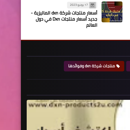
17 يونيو 2023
أسعار منتجات شركة dxn الماليزية -
جديد أسعار منتجات Dxn في دول
العالم
منتجات شركة dxn وفوائدها