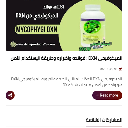
قوائم أسعار منتجات شركة
DXN
عناوين فروع شركةDxn
الميكوفيجي DXN : فوائده واضراره وطريقة الإستخدام الآمن
18 يونيو 2025
الميكوفيجي DXN الغذاء المثالي للصحة والحيوية الميكوفيجي DXN
هو واحد من أفضل منتجات شركة DX…
Read more »
المشاركات الشائعة