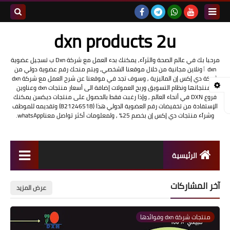
بحث هذه
dxn products 2u
المدونة
مرحبا بك في عالم الصحة والثرآء, يمكنك بدء العمل مع شركة Dxn ب تسجيل عضوية
dxn ٲونلاين مجانية من خلال موقعنا الشخصي, ويتم منحك رقم عضوية دولي من
الإلكتروني
شركة دي إكس إن الماليزية , وسوف تجد في موقعنا عن شرح العمل مع شركة dxn
ومنتجاتها ونظام التسويق وربح العمولات إضافة الى أسعار منتجات dxn وعناوين
فروع DXN في أنحاء العالم , وإذا رغبت فقط بالحصول على منتجات ديكسن يمكنك
الإستفادة من تخفيضات رقم العضوية الدولي هذا (821246518) وتقديمه للموظف
وشرآء منتجات دي إكس إن بخصم 25% , ولمعلومات أكثر تواصل معناwhatsApp.
الرئيسية
شرح العمل مع شركة dxn
آخر المشاركات
عرض المزيد
تسجيل عضوية DXN أونلاين
منتجات شركة dxn وفوائدها
منتجات شركة dxn وفوائدها