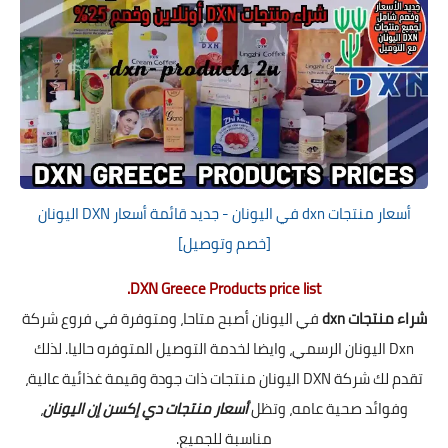
أسعار منتجات dxn في اليونان - جديد قائمة أسعار DXN اليونان
[خصم وتوصيل]
DXN Greece Products price list.
شراء منتجات dxn
في اليونان أصبح متاحا، ومتوفرة في فروع شركة
Dxn اليونان الرسمي، وايضا لخدمة التوصيل المتوفره حاليا. لذلك
تقدم لك شركة DXN اليونان منتجات ذات جودة وقيمة غذائية عالية،
وفوائد صحية عامه، وتظل
أسعار منتجات دي إكسن إن اليونان
،
مناسبة للجميع.