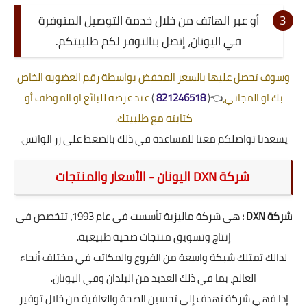
أو عبر الهاتف من خلال خدمة التوصيل المتوفرة
في اليونان، إتصل بنالنوفر لكم طلبيتكم.
وسوف تحصل عليها بالسعر المخفض بواسطة رقم العضويه الخاص
بك او المجاني،
👈(
821246518
)
عند عرضه للبائع او الموظف أو
كتابته مع طلبيتك.
يسعدنا تواصلكم معنا للمساعدة في ذلك بالضغط على زر الواتس.
شركة DXN اليونان - الأسعار والمنتجات
شركة DXN :
هي شركة ماليزية تأسست في عام 1993، تتخصص في
إنتاج وتسويق منتجات صحية طبيعية.
لذالك تمتلك شبكة واسعة من الفروع والمكاتب في مختلف أنحاء
العالم، بما في ذلك العديد من البلدان وفي اليونان.
إذا فهي شركة تهدف إلى تحسين الصحة والعافية من خلال توفير