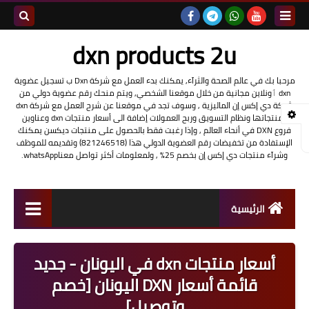
بحث هذه
dxn products 2u
المدونة
مرحبا بك في عالم الصحة والثرآء, يمكنك بدء العمل مع شركة Dxn ب تسجيل عضوية
dxn ٲونلاين مجانية من خلال موقعنا الشخصي, ويتم منحك رقم عضوية دولي من
الإلكتروني
شركة دي إكس إن الماليزية , وسوف تجد في موقعنا عن شرح العمل مع شركة dxn
ومنتجاتها ونظام التسويق وربح العمولات إضافة الى أسعار منتجات dxn وعناوين
فروع DXN في أنحاء العالم , وإذا رغبت فقط بالحصول على منتجات ديكسن يمكنك
الإستفادة من تخفيضات رقم العضوية الدولي هذا (821246518) وتقديمه للموظف
وشرآء منتجات دي إكس إن بخصم 25% , ولمعلومات أكثر تواصل معناwhatsApp.
الرئيسية
شرح العمل مع شركة dxn
أسعار منتجات dxn في اليونان - جديد
تسجيل عضوية DXN أونلاين
قائمة أسعار DXN اليونان [خصم
وتوصيل]
منتجات شركة dxn وفوائدها