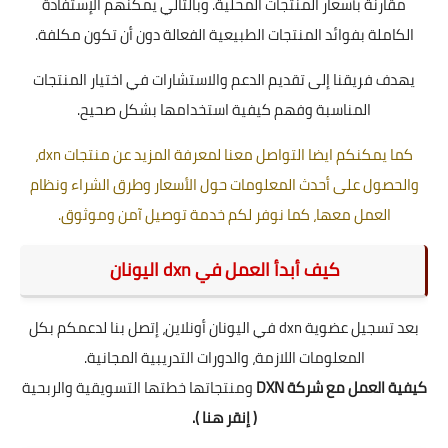
مقارنة بأسعار المنتجات المحلية. وبالتالي يمكنهم الإستفادة
الكاملة بفوائد المنتجات الطبيعية الفعالة دون أن تكون مكلفة.
يهدف فريقنا إلى تقديم الدعم والاستشارات في اختيار المنتجات
المناسبة وفهم كيفية استخدامها بشكل صحيح.
كما يمكنكم ايضا التواصل معنا لمعرفة المزيد عن منتجات dxn،
والحصول على أحدث المعلومات حول الأسعار وطرق الشراء ونظام
العمل معها، كما نوفر لكم خدمة توصيل آمن وموثوق.
كيف أبدأ العمل في dxn اليونان
بعد تسجيل عضوية dxn في اليونان أونلاين، إتصل بنا لدعمكم بكل
المعلومات اللازمة، والدورات التدريبية المجانية.
كيفية العمل مع شركة DXN
ومنتجاتها خطتها التسويقية والربحية
(
إنقر هنا
).