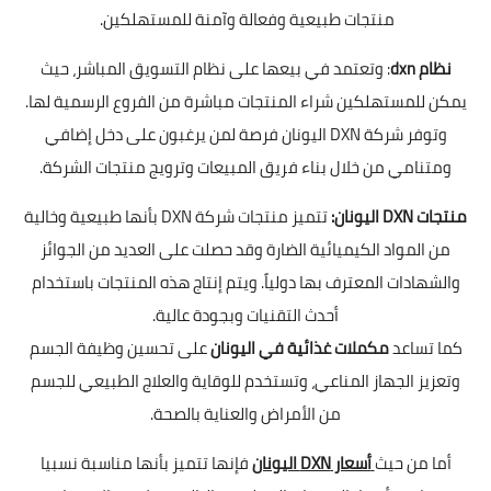
منتجات طبيعية وفعالة وآمنة للمستهلكين.
نظام dxn
: وتعتمد في بيعها على نظام التسويق المباشر، حيث
يمكن للمستهلكين شراء المنتجات مباشرة من الفروع الرسمية لها.
وتوفر شركة DXN اليونان فرصة لمن يرغبون على دخل إضافي
ومتنامي من خلال بناء فريق المبيعات وترويج منتجات الشركة.
منتجات DXN اليونان:
تتميز منتجات شركة DXN بأنها طبيعية وخالية
من المواد الكيميائية الضارة وقد حصلت على العديد من الجوائز
والشهادات المعترف بها دولياً. ويتم إنتاج هذه المنتجات باستخدام
أحدث التقنيات وبجودة عالية.
كما تساعد
مكملات غذائية في اليونان
على تحسين وظيفة الجسم
وتعزيز الجهاز المناعي، وتستخدم للوقاية والعلاج الطبيعي للجسم
من الأمراض والعناية بالصحة.
أما من حيث
أسعار DXN اليونان
فإنها تتميز بأنها مناسبة نسبيا