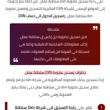
على
رابط تسجيل عضوية Dxn سلطنة عمان
، من خلاله يتم تحويلك
إلى
الموقع الرسمي لشركة DXN الماليزية
للتسجيل وتفعيل عضوية
dxn سلطنة عمان، و
تسجيل الدخول الى حساب DXN
.
ملاحظة
قبل تسجيل عضوية دي إكس إن سلطنة عمان.
إكتب معلوماتك الشخصية الحقيقية وكما هي
مسجلة في الهوية لان إستلام العمولات تعتمد
على المعلومات التي تكتبها.
خطوات تسجيل عضوية DXN سلطنة عمان.
إبدأ بتسجيل بيانات العضوية المطلوبة في شركة dxn ثم قم بإتمام
نماذج تسجيل عضوية dxn في سلطنة عمان حتى يصلك رقم
العضوية وهي كالآتي:
إنقر على
رابط التسجيل في شركة Dxn سلطنة