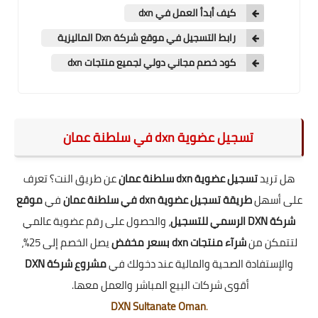
كيف أبدأ العمل في dxn
رابط التسجيل في موقع شركة Dxn الماليزية
كود خصم مجاني دولي لجميع منتجات dxn
تسجيل عضوية dxn في سلطنة عمان
هل تريد
تسجيل عضوية dxn سلطنة عمان
عن طريق النت؟ تعرف
على أسهل
طريقة تسجيل عضوية dxn في سلطنة عمان
في
موقع
شركة DXN الرسمي للتسجيل
، والحصول على رقم عضوية عالمي
لتتمكن من
شرآء منتجات dxn بسعر مخفض
يصل الخصم إلى 25%،
والإستفادة الصحية والمالية عند دخولك في
مشروع شركة DXN
أقوى شركات البيع المباشر والعمل معها.
DXN Sultanate Oman
.