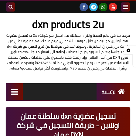
بحث هذه
dxn products 2u
المدونة
مرحبا بك في عالم الصحة والثرآء, يمكنك بدء العمل مع شركة Dxn ب تسجيل عضوية
dxn ٲونلاين مجانية من خلال موقعنا الشخصي, ويتم منحك رقم عضوية دولي من
الإلكتروني
شركة دي إكس إن الماليزية , وسوف تجد في موقعنا عن شرح العمل مع شركة dxn
ومنتجاتها ونظام التسويق وربح العمولات إضافة الى أسعار منتجات dxn وعناوين
فروع DXN في أنحاء العالم , وإذا رغبت فقط بالحصول على منتجات ديكسن يمكنك
الإستفادة من تخفيضات رقم العضوية الدولي هذا (821246518) وتقديمه للموظف
وشرآء منتجات دي إكس إن بخصم 25% , ولمعلومات أكثر تواصل معناwhatsApp.
الرئيسية
شرح العمل مع شركة dxn
تسجيل عضوية dxn سلطنة عمان
تسجيل عضوية DXN أونلاين
اونلاين - طريقة التسجيل في شركة
DXN عمان
منتجات شركة dxn وفوائدها