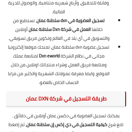
وقابلة للتحقيق، وأرباح شهريه متنامية، والوصول للحرية
المالية.
تسجيل العضوية في dxn سلطنة عمان
، تستطيع من
خلالها
العمل في شركة Dxn
سلطنة عمان
أونلاين،
والتسويق في أي بلد في العالم وتكوين فريق تسويقي.
تسجيل عضوية dxn سلطنة عمان، تمنحك موقعا إلكترونيا
مجاني في نظام الشركة
Dxn eworld
لمتابعة عملك
ومتابعة فريق العمل، وشراء منتجاتك اونلاين من خلال
الموقع، وايضا معرفة عمولاتك الشهرية والكثير من مزايا
الحساب الخاص بالعضو.
طريقة التسجيل في شركة DXN عمان
يمكنك تسجيل العضوية في دكسن عمان أونلاين في دقائق .
تابع شرح
كيفية التسجيل في دي إكس إن سلطنة عمان،
ثم إضغط