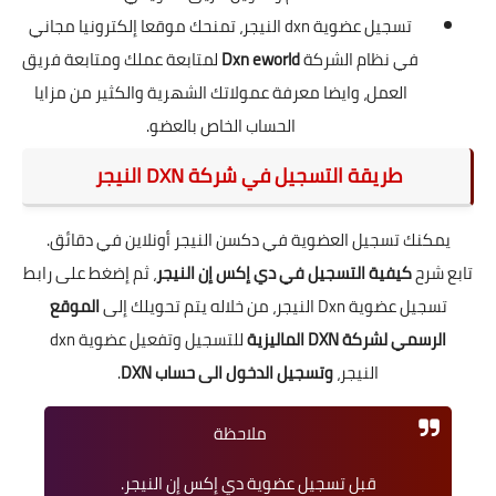
تسجيل عضوية dxn النيجر، تمنحك موقعا إلكترونيا مجاني
في نظام الشركة
Dxn eworld
لمتابعة عملك ومتابعة فريق
العمل، وايضا معرفة عمولاتك الشهرية والكثير من مزايا
الحساب الخاص بالعضو.
طريقة التسجيل في شركة DXN النيجر
يمكنك تسجيل العضوية في دكسن النيجر أونلاين في دقائق.
تابع شرح
كيفية التسجيل في دي إكس إن النيجر
، ثم إضغط على
رابط
تسجيل عضوية Dxn النيجر
، من خلاله يتم تحويلك إلى
الموقع
الرسمي لشركة DXN الماليزية
للتسجيل وتفعيل عضوية dxn
النيجر،
وتسجيل الدخول الى حساب DXN
.
ملاحظة
قبل تسجيل عضوية دي إكس إن النيجر.