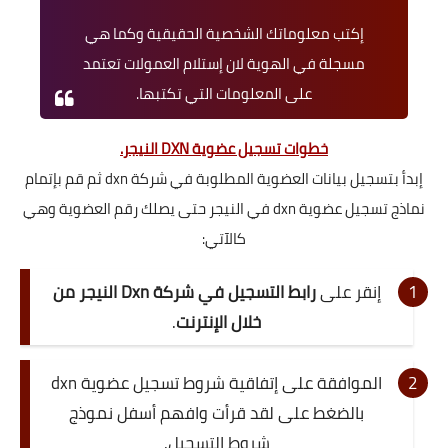
إكتب معلوماتك الشخصية الحقيقية وكما هي
مسجلة في الهوية لان إستلام العمولات تعتمد
على المعلومات التي تكتبها.
خطوات تسجيل عضوية DXN النيجر
.
إبدأ بتسجيل بيانات العضوية المطلوبة في شركة dxn ثم قم بإتمام
نماذج تسجيل عضوية dxn في النيجر حتى يصلك رقم العضوية وهي
كالآتي:
إنقر على
رابط التسجيل في شركة Dxn النيجر من
خلال الإنترنت
.
الموافقة على إتفاقية شروط تسجيل عضوية dxn
بالضغط على لقد قرأت وافهم أسفل نموذج
شروط التسجيل.