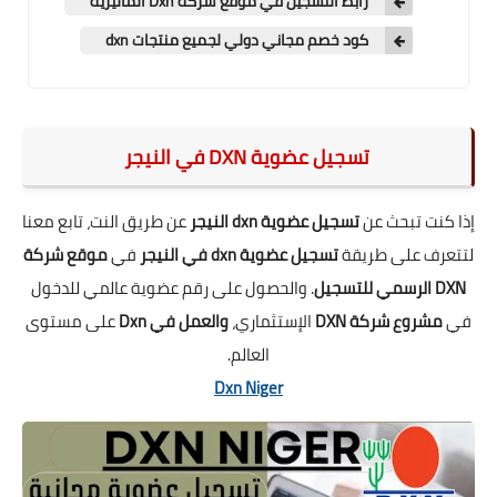
رابط التسجيل في موقع شركة Dxn الماليزية
كود خصم مجاني دولي لجميع منتجات dxn
تسجيل عضوية DXN في النيجر
إذا كنت تبحث عن
تسجيل عضوية dxn النيجر
عن طريق النت، تابع معنا
لتتعرف على طريقة
تسجيل عضوية dxn في النيجر
في
موقع شركة
DXN الرسمي للتسجيل
. والحصول على رقم عضوية عالمي للدخول
في
مشروع شركة DXN
الإستثماري،
والعمل في Dxn
على مستوى
العالم.
Dxn Niger