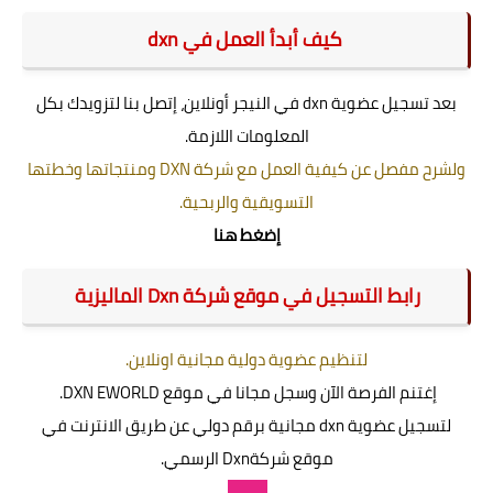
كيف أبدأ العمل في dxn
بعد تسجيل عضوية dxn في النيجر أونلاين، إتصل بنا لتزويدك بكل
المعلومات اللازمة.
ولشرح مفصل عن كيفية العمل مع شركة DXN ومنتجاتها وخطتها
التسويقية والربحية.
إضغط هنا
رابط التسجيل في موقع شركة Dxn الماليزية
لتنظيم عضوية دولية مجانية اونلاين
.
إغتنم الفرصة الآن وسجل مجانا في موقع DXN EWORLD.
لتسجيل عضوية dxn مجانية برقم دولي عن طريق الانترنت في
موقع شركةDxn الرسمي.