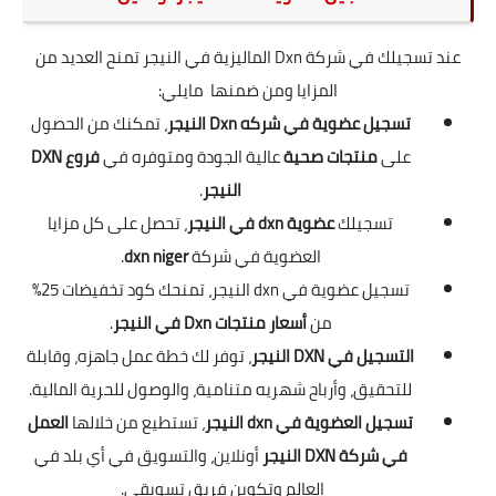
عند تسجيلك في شركة Dxn الماليزية في النيجر تمنح العديد من
المزايا ومن ضمنها مايلي:
تسجيل عضوية في شركه Dxn النيجر
، تمكنك من الحصول
على
منتجات صحية
عالية الجودة ومتوفره في
فروع DXN
النيجر
.
تسجيلك
عضوية dxn في النيجر
، تحصل على كل مزايا
العضوية في شركة
dxn niger
.
تسجيل عضوية في dxn النيجر، تمنحك كود تخفيضات 25%
من
أسعار منتجات Dxn في النيجر
.
التسجيل في DXN النيجر
، توفر لك خطة عمل جاهزه، وقابلة
للتحقيق، وأرباح شهريه متنامية، والوصول للحرية المالية.
تسجيل العضوية في dxn النيجر
، تستطيع من خلالها
العمل
في شركة DXN النيجر
أونلاين، والتسويق في أي بلد في
العالم وتكوين فريق تسويقي.