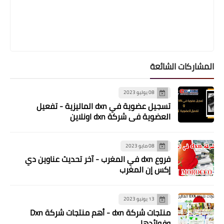
المشاركات الشائعة
08 يوليو 2023
تسجيل عضوية في dxn الماليزية - تفعيل
العضوية في شركة dxn اونلاين
08 مايو 2023
فروع dxn في المغرب - آخر تحديث عناوين دي
إكس إن المغرب
13 يونيو 2023
منتجات شركة dxn - أهم منتجات شركة Dxn
وفوائدها