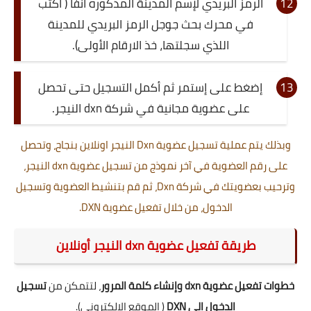
الرمز البريدي لإسم المدينة المذكوره آنفا ( اكتب
في محرك بحث جوجل الرمز البريدي للمدينة
اللذي سجلتها، خذ الارقام الأولى).
إضغط على إستمر ثم أكمل التسجيل حتى تحصل
على عضوية مجانية في شركة dxn النيجر.
وبذلك يتم عملية تسجيل عضوية Dxn النيجر اونلاين بنجاح، وتحصل
على رقم العضوية في آخر نموذج من تسجيل عضوية dxn النيجر،
وترحيب بعضويتك في شركة Dxn، ثم قم بتنشيط العضوية وتسجيل
الدخول، من خلال تفعيل عضوية DXN
.
طريقة تفعيل عضوية dxn النيجر
أونلاين
خطوات تفعيل عضوية dxn وإنشاء كلمة المرور
، لتتمكن من
تسجيل
الدخول الى DXN
( الموقع الإلكتروني).