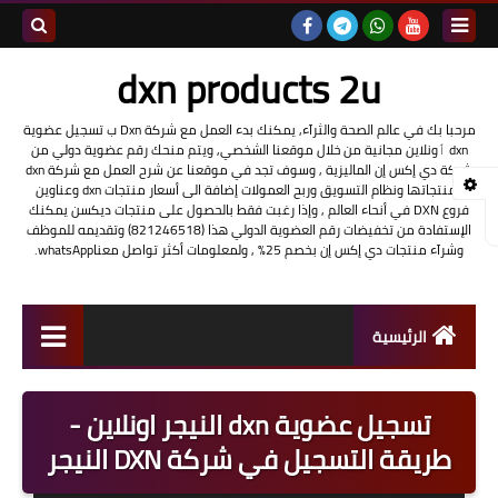
بحث هذه
dxn products 2u
المدونة
مرحبا بك في عالم الصحة والثرآء, يمكنك بدء العمل مع شركة Dxn ب تسجيل عضوية
dxn ٲونلاين مجانية من خلال موقعنا الشخصي, ويتم منحك رقم عضوية دولي من
الإلكتروني
شركة دي إكس إن الماليزية , وسوف تجد في موقعنا عن شرح العمل مع شركة dxn
ومنتجاتها ونظام التسويق وربح العمولات إضافة الى أسعار منتجات dxn وعناوين
فروع DXN في أنحاء العالم , وإذا رغبت فقط بالحصول على منتجات ديكسن يمكنك
الإستفادة من تخفيضات رقم العضوية الدولي هذا (821246518) وتقديمه للموظف
وشرآء منتجات دي إكس إن بخصم 25% , ولمعلومات أكثر تواصل معناwhatsApp.
الرئيسية
شرح العمل مع شركة dxn
تسجيل عضوية dxn النيجر اونلاين -
تسجيل عضوية DXN أونلاين
طريقة التسجيل في شركة DXN النيجر
منتجات شركة dxn وفوائدها