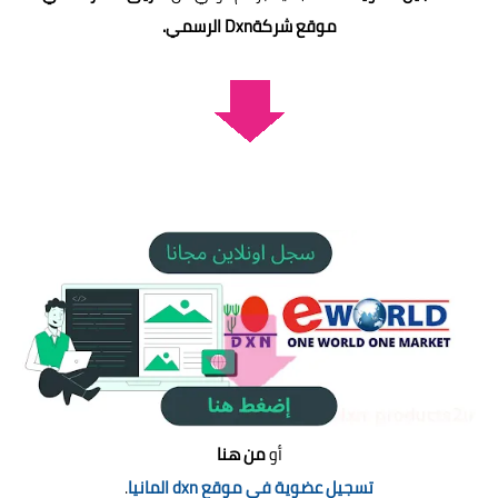
موقع شركةDxn الرسمي.
أو
من هنا
تسجيل عضوية في موقع dxn المانيا
.