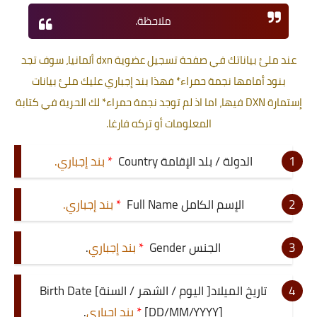
ملاحظة.
عند ملئ بياناتك في صفحة تسجيل عضوية dxn ألمانيا
، سوف تجد
بنود أمامها نجمة
حمراء*
فهذا بند إجباري عليك ملئ بيانات
إستمارة DXN فيها
، اما اذ لم توجد نجمة
حمراء*
لك الحرية في كتابة
المعلومات أو تركه فارغا.
الدولة / بلد الإقامة Country
*
بند إجباري.
الإسم الكامل Full Name
*
بند إجباري.
الجنس Gender
*
بند إجباري
.
تاريخ الميلاد[ اليوم / الشهر / السنة] Birth Date
[DD/MM/YYYY]
*
بند إجباري
.