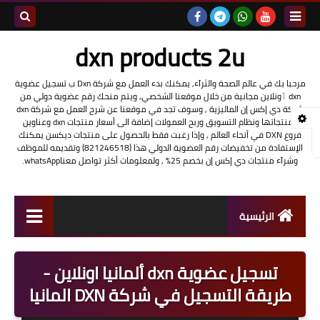
بحث هذه
dxn products 2u
المدونة
مرحبا بك في عالم الصحة والثرآء, يمكنك بدء العمل مع شركة Dxn ب تسجيل عضوية
dxn ٲونلاين مجانية من خلال موقعنا الشخصي, ويتم منحك رقم عضوية دولي من
الإلكتروني
شركة دي إكس إن الماليزية , وسوف تجد في موقعنا عن شرح العمل مع شركة dxn
ومنتجاتها ونظام التسويق وربح العمولات إضافة الى أسعار منتجات dxn وعناوين
فروع DXN في أنحاء العالم , وإذا رغبت فقط بالحصول على منتجات ديكسن يمكنك
الإستفادة من تخفيضات رقم العضوية الدولي هذا (821246518) وتقديمه للموظف
وشرآء منتجات دي إكس إن بخصم 25% , ولمعلومات أكثر تواصل معناwhatsApp.
الرئيسية
شرح العمل مع شركة dxn
تسجيل عضوية dxn ألمانيا اونلاين -
تسجيل عضوية DXN أونلاين
طريقة التسجيل في شركة DXN المانيا
منتجات شركة dxn وفوائدها