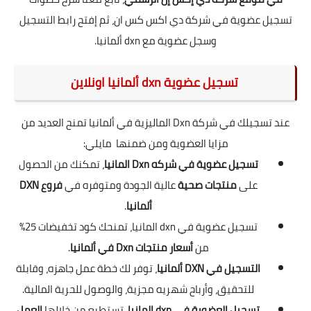
تسجيل عضوية في شركة دي اكس كس ان، ثم إفتح رابط التسجيل
وسجل عضوية مع dxn ألمانيا.
تسجيل عضوية dxn ألمانيا اونلاين
عند تسجيلك في شركة Dxn الماليزية في ألمانيا تمنح العديد من
مزايا العضوية ومن ضمنها مايلي:
تسجيل عضوية في شركه Dxn المانيا
، تمكنك من الحصول
على
منتجات صحية
عالية الجودة ومتوفره في
فروع DXN
ألمانيا
.
تسجيل عضوية في dxn المانيا، تمنحك كود تخفيضات 25%
من
أسعار منتجات Dxn في ألمانيا
.
التسجيل في DXN ألمانيا
، توفر لك خطة عمل جاهزه، وقابلة
للتحقيق، وأرباح شهريه مجزية، والوصول للحرية المالية.
تسجيل العضوية في dxn المانيا
، تستطيع من خلالها
العمل