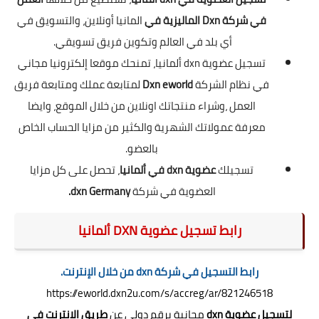
في شركة Dxn
الماليزية في
المانيا أونلاين، والتسويق في
أي بلد في العالم وتكوين فريق تسويقي.
تسجيل عضوية dxn ألمانيا، تمنحك موقعا إلكترونيا مجاني
في نظام الشركة
Dxn eworld
لمتابعة عملك ومتابعة فريق
العمل ،وشراء منتجاتك اونلاين من خلال الموقع، وايضا
معرفة عمولاتك الشهرية والكثير من مزايا الحساب الخاص
بالعضو.
تسجيلك
عضوية dxn في ألمانيا
، تحصل على كل مزايا
العضوية في شركة
dxn Germany.
رابط تسجيل عضوية DXN ألمانيا
رابط التسجيل في شركة dxn من خلال الإنترنت.
https://eworld.dxn2u.com/s/accreg/ar/821246518
لتسجيل عضوية dxn
مجانية برقم دولي عن
طريق الانترنت في