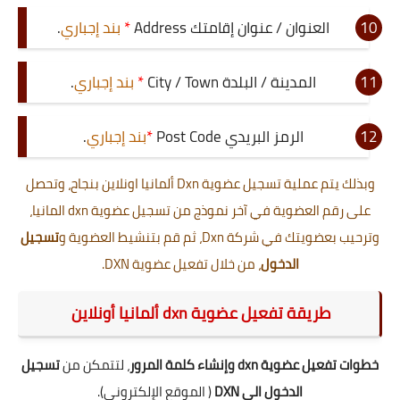
العنوان / عنوان إقامتك Address
*
بند إجباري
.
المدينة / البلدة City / Town
*
بند إجباري
.
الرمز البريدي Post Code
*
بند إجباري
.
وبذلك يتم عملية تسجيل عضوية Dxn ألمانيا اونلاين بنجاح، وتحصل
على رقم العضوية في آخر نموذج من تسجيل عضوية dxn المانيا،
وترحيب بعضويتك في شركة Dxn، ثم قم بتنشيط العضوية و
تسجيل
الدخول
، من خلال تفعيل عضوية DXN.
طريقة تفعيل عضوية dxn ألمانيا أونلاين
خطوات تفعيل عضوية dxn وإنشاء كلمة المرور
، لتتمكن من
تسجيل
الدخول الى DXN
( الموقع الإلكتروني).