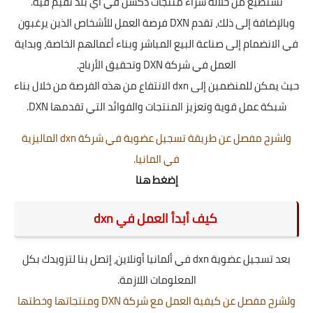
تستطيع من خلاله شراء منتجات دكسن في اي بلد تقيم فيه.
وبالإضافة إلى ذلك، تقدم DXN فرصة العمل للأشخاص الذين يرغبون
في الانضمام إلى صناعة البيع المباشر وبناء أعمالهم الخاصة، وبداية
العمل في شركة DXN وتحقيق الأرباح.
حيث يمكن للمنضمين إلى dxn الانتفاع من هذه الفرصة من خلال بناء
شبكة عمل قوية وتعزيز المنتجات والفوائد التي تقدمها DXN.
ولشرح مفصل عن طريقة تسجيل عضوية في شركة dxn الماليزية
في المانيا.
إضغط هنا
كيف أبدأ العمل في dxn
بعد تسجيل عضوية dxn في ألمانيا أونلاين، إتصل بنا لتزويدك بكل
المعلومات اللازمة.
ولشرح مفصل عن كيفية العمل مع شركة DXN ومنتجاتها وخطتها