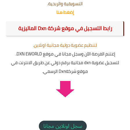
التسويقية والربحية.
إضغط هنا
رابط التسجيل في موقع شركة Dxn الماليزية
لتنظيم عضوية دولية مجانية اونلاين.
إغتنم الفرصة الآن وسجل مجانا في موقع DXN EWORLD.
لتسجيل عضوية dxn مجانية برقم دولي عن طريق الانترنت في
موقع شركةDxn الرسمي.