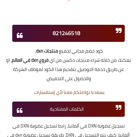
821246518
كود خصم مجاني لجميع
منتجات dxn
.
يمكنك من خلاله شراء منتجات دكسن من اي
فروع dxn في العالم
, او
عن طريق خدمة التوصيل, بتقديم هذا الكود لموظف الشركة
والحصول على التخفيض.
يسعدنا تواصلكم معنا لأي إستفسارات.
الكلمات المفتاحية
تسجيل عضوية DXN في ألمانيا، رابط تسجيل عضوية DXN في
ألمانيا، كيف يتم التسجيل في DXN، طريقة تسجيل عضوية dxn في