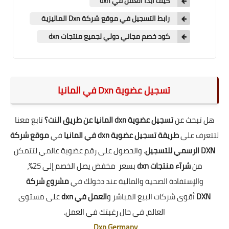
كيف أبدأ العمل في dxn
رابط التسجيل في موقع شركة Dxn الماليزية
كود خصم مجاني دولي لجميع منتجات dxn
تسجيل عضوية Dxn في المانيا
هل تبحث عن
تسجيل عضوية dxn المانيا عن طريق النت؟
تابع معنا
لتتعرف على
طريقة تسجيل عضوية dxn في المانيا
في
موقع شركة
DXN الرسمي للتسجيل
. والحصول على رقم عضوية عالمي لتتمكن
من
شرآء منتجات dxn
بسعر مخفض يصل الخصم إلى 25%،
والإستفادة الصحية والمالية عند دخولك في
مشروع شركة
DXN
أقوى شركات البيع المباشر و
العمل في dxn
على مستوى
العالم، في حال رغبتك في العمل.
.
Dxn Germany