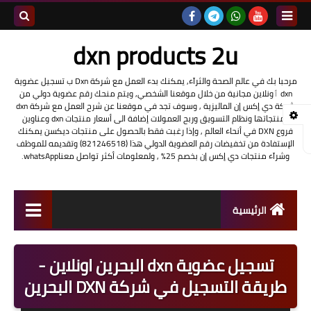
بحث هذه
dxn products 2u
المدونة
مرحبا بك في عالم الصحة والثرآء, يمكنك بدء العمل مع شركة Dxn ب تسجيل عضوية
dxn ٲونلاين مجانية من خلال موقعنا الشخصي, ويتم منحك رقم عضوية دولي من
الإلكتروني
شركة دي إكس إن الماليزية , وسوف تجد في موقعنا عن شرح العمل مع شركة dxn
ومنتجاتها ونظام التسويق وربح العمولات إضافة الى أسعار منتجات dxn وعناوين
فروع DXN في أنحاء العالم , وإذا رغبت فقط بالحصول على منتجات ديكسن يمكنك
الإستفادة من تخفيضات رقم العضوية الدولي هذا (821246518) وتقديمه للموظف
وشرآء منتجات دي إكس إن بخصم 25% , ولمعلومات أكثر تواصل معناwhatsApp.
الرئيسية
شرح العمل مع شركة dxn
تسجيل عضوية dxn البحرين اونلاين -
تسجيل عضوية DXN أونلاين
طريقة التسجيل في شركة DXN البحرين
منتجات شركة dxn وفوائدها