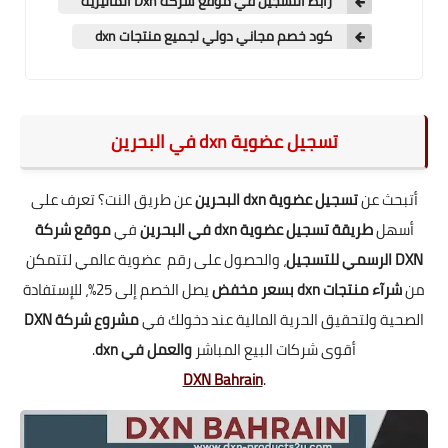
رابط التسجيل في موقع شركة Dxn الماليزية
كود خصم مجاني دولي لجميع منتجات dxn
تسجيل عضوية dxn في البحرين
أتبحث عن
تسجيل عضوية dxn البحرين
عن طريق النت؟ تعرف على
أسهل
طريقة تسجيل عضوية dxn في البحرين
في
موقع شركة
DXN الرسمي للتسجيل
، والحصول على رقم عضوية عالمي لتتمكن
من
شرآء منتجات dxn بسعر مخفض
يصل الخصم إلى 25%، للإستفادة
الصحية ولتحقيق الحرية المالية عند دخولك في
مشروع شركة DXN
أقوى شركات البيع المباشر
والعمل في dxn
.
DXN Bahrain
.