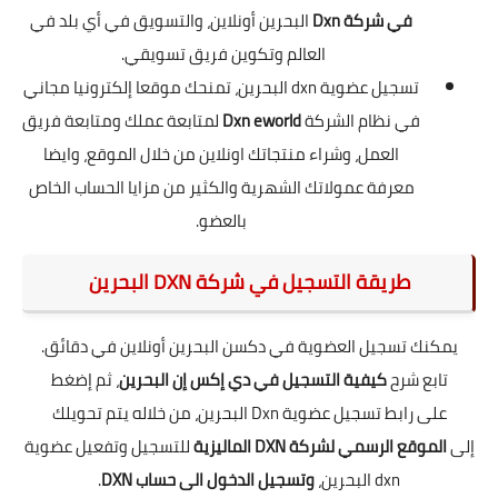
في شركة Dxn
البحرين أونلاين، والتسويق في أي بلد في
العالم وتكوين فريق تسويقي.
تسجيل عضوية dxn البحرين، تمنحك موقعا إلكترونيا مجاني
في نظام الشركة
Dxn eworld
لمتابعة عملك ومتابعة فريق
العمل، وشراء منتجاتك اونلاين من خلال الموقع، وايضا
معرفة عمولاتك الشهرية والكثير من مزايا الحساب الخاص
بالعضو.
طريقة التسجيل في شركة DXN البحرين
يمكنك تسجيل العضوية في دكسن البحرين أونلاين في دقائق.
تابع شرح
كيفية التسجيل في دي إكس إن البحرين
، ثم إضغط
على
رابط تسجيل عضوية Dxn البحرين
، من خلاله يتم تحويلك
إلى
الموقع الرسمي لشركة DXN الماليزية
للتسجيل وتفعيل عضوية
dxn البحرين،
وتسجيل الدخول الى حساب DXN
.