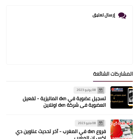
إرسال تعليق
المشاركات الشائعة
08 يوليو 2023
تسجيل عضوية في dxn الماليزية - تفعيل
العضوية في شركة dxn اونلاين
08 مايو 2023
فروع dxn في المغرب - آخر تحديث عناوين دي
إكس إن المغرب