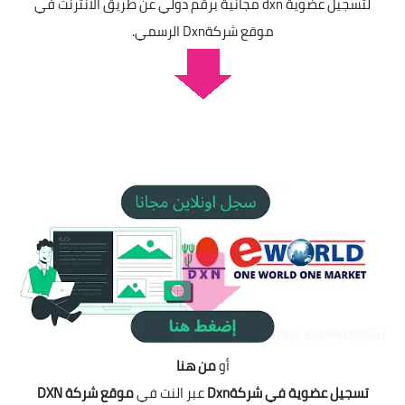
لتسجيل عضوية dxn مجانية برقم دولي عن طريق الانترنت في
موقع شركةDxn الرسمي.
أو
من هنا
تسجيل عضوية في شركةDxn
عبر النت في
موقع شركة DXN